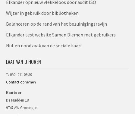
Elkander opnieuw vlekkeloos door audit ISO​
Wijzer in gebruik door bibliotheken
Balanceren op de rand van het bezuinigingsravijn
Elkander test website Samen Diemen met gebruikers
Nut en noodzaak van de sociale kaart
LAAT VAN U HOREN
T: 050 -211 09 50
Contact opnemen
Kantoor:
De Mudden 18
9747 AW Groningen
Postadres:
Brink 7
7963 AA Ruinen