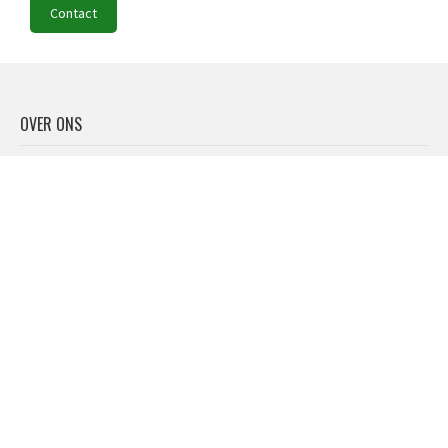
Contact
OVER ONS
Elkander is dé informatiespecialist in het digitale sociale domein. Wij
bouwen en onderhouden o.a. de digitale sociale kaart Invis en sociaal
domein-websites.
RECENTE BERICHTEN