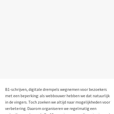
B1-schrijven,
digitale drempels wegnemen voor bezoekers
met een beperking
:
als
webbouwer
hebben we dat natuurlijk
in de vingers.
Toch
z
oeken we
altijd naar mogelijkheden
voor
verbetering
.
Daarom
organiser
en we regelmatig
een