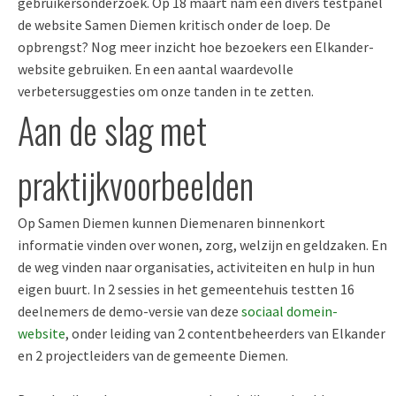
gebruikersonderzoek. Op 18 maart
n
am een
divers testpanel
de website
Samen Diemen
kritisch onder de loep
.
De
opbrengst?
Nog meer inzicht
hoe
bezoekers een Elkander-
website
gebruiken
.
En een
aantal waardevolle
verbetersuggesties
om onze tanden in te zetten.
Aan de slag met
praktijkvoorbeelden
Op
Samen Diemen
kunnen Diemenaren binnenkort
informatie vinden over wonen, zorg, welzijn en geldzaken. En
de weg vinden naar organisaties, activiteiten en hulp in hun
eigen buurt.
In 2 sessies
in het gemeentehuis
testten
16
deelnemers
de
demo-versie
van deze
sociaal domein-
website
,
onder leiding van 2 contentbeheerders van Elkander
en 2 projectleiders van de gemeente Diemen
.