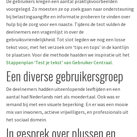
De gebruikers kregen een a
antal praktijkvoorbeelden
voorgelegd
.
Zo moesten ze op zoek gaan naar
ondersteuning
bij
belastingaangifte en
informatie proberen te vinden
over
hulp bij de zorg voor een naaste
.
Tijdens
de
test vulden
de
deelnemers
een vragenlijst in over de
gebruiksvriendelijkheid
.
Tot slot legden we nog een losse
tekst voor, met het verzoek om ‘tips en tops’ in de kantlijn
te plaatsen.
Voor die methode haalden we inspiratie uit het
Stappenplan ‘Test je tekst’ van Gebruiker Centraal
.
Een diverse gebruikersgroep
De
deelnemers hadden uiteenlopende leeftijden en
een
aan
tal had Nederlands niet als moedertaal
.
Ook
was
er
iemand bij met een visuele beperking. En er was
een mooie
mix van inwoners, actieve vrijwilligers, en professionals
uit
het sociaal domein.
In gesprek over plussen en